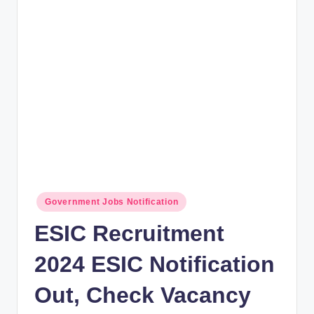
rt
B
l
o
g
Posted
Government Jobs Notification
in
ESIC Recruitment
2024 ESIC Notification
Out, Check Vacancy