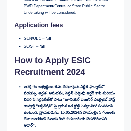
PWD Department/Central or State Public Sector
Undertaking will be considered.
Application fees
GEN/OBC – Nill
SC/ST – Nill
How to Apply ESIC
Recruitment 2024
ఆసక్తి గల అభ్యర్థులు తమ దరఖాస్తును నిర్ణీత ఫార్మాట్‌లో
వయస్సు, అర్హత, అనుభవం, పెన్షన్ చెల్లింపు ఆర్డర్ కాపీ మరియు
చివరి పే సర్టిఫికేట్‌తో పాటు “జూనియర్ ఇంజనీర్ ఎలక్ట్రికల్ పోస్ట్
కాంట్రాక్ట్ “అప్లికేషన్” పై వ్రాసిన ఒక క్లోజ్డ్ ఎన్వలప్‌లో పంపవలసి
ఉంటుంది. వ్రాయబడును. 15.05.2024న సాయంత్రం 5 గంటలకు
లేదా అంతకంటే ముందు కింది చిరునామాకు చేరుకోవడానికి
ఆధార్”.