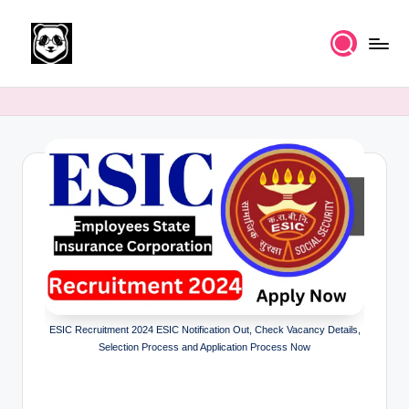
Skip
to
K
Free
content
UPSC
n
IAS
o
Study
Material
w
l
e
d
g
e
ESIC Recruitment 2024 ESIC Notification Out, Check Vacancy Details,
k
Selection Process and Application Process Now
a